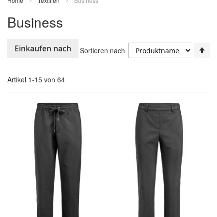
Home
Textilien
Business
Business
In
Einkaufen nach
Sortieren nach
ab
Re
Artikel
1
-
15
von
64