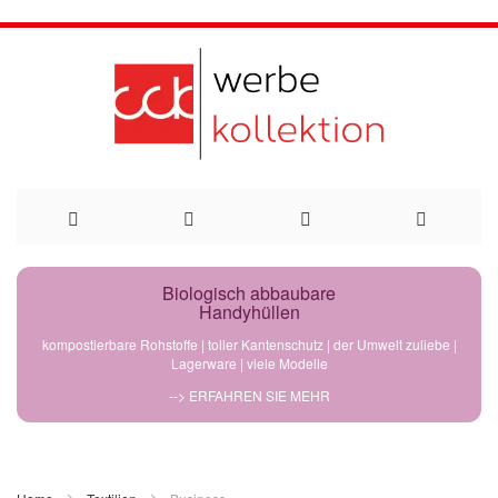
Direkt
Biologisch abbaubare
Handyhüllen
zum
kompostierbare Rohstoffe | toller Kantenschutz | der Umwelt zuliebe |
Lagerware | viele Modelle
Inhalt
--> ERFAHREN SIE MEHR