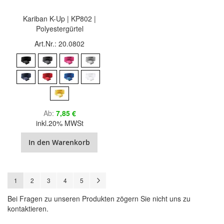
Kariban K-Up | KP802 |
Polyestergürtel
Art.Nr.: 20.0802
Ab
7,85 €
inkl.20% MWSt
In den Warenkorb
Seite
Sie lesen gerade Seite
Seite
Seite
Seite
Seite
Seite
Weiter
1
2
3
4
5
Bei Fragen zu unseren Produkten zögern Sie nicht uns zu
kontaktieren.