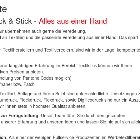
te
uck & Stick -
Alles aus einer Hand
n wir übernehmen auch gerne die Veredelung.
hl an Textilien und die passende Veredelung aus einer Hand. Das spart
 Textilherstellern und Textilveredlern, sind wir in der Lage, kompetent
erer langjährigen Erfahrung im Bereich Textilstick können wir Ihnen
iven Preisen anbieten.
ndlung von Pantone Codes möglich)
Aufnäher bzw. Patch
Textilart, Auflage und Ihrem Sujet sind unterschiedliche Umsetzungen 
umdruck, Flockdruck, Flexdruck, sowie Digiflexdruck sind nur ein Ausz
r Ihnen stets in höchster Qualität anbieten.
 zur Fertigstellung.
Unser Team führt Sie durch den gesamten
t unserer Erfahrung und unseren Ideen und lassen Sie nie auf sich alle
ich.
Als einer der wenigen Fullservice Produzenten im Werbetextilbere