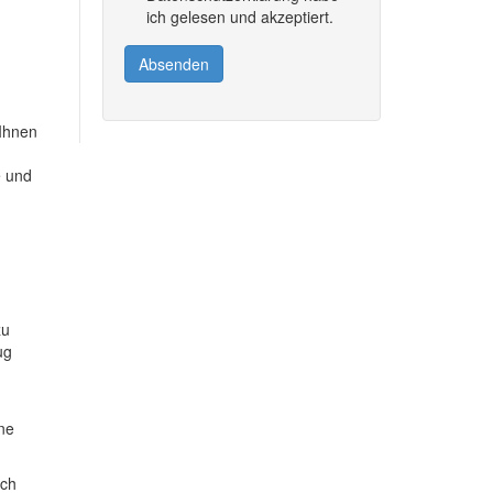
ich gelesen und akzeptiert.
Absenden
 Ihnen
e und
zu
ug
ine
ich