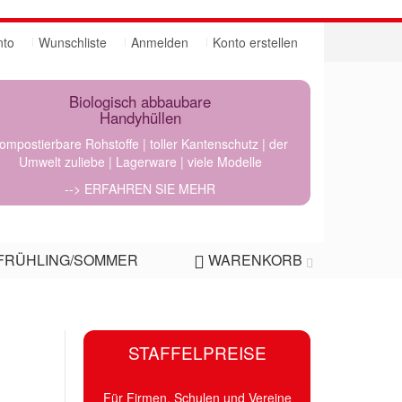
nto
Wunschliste
Anmelden
Konto erstellen
Biologisch abbaubare
Handyhüllen
ompostierbare Rohstoffe | toller Kantenschutz | der
Umwelt zuliebe | Lagerware | viele Modelle
--> ERFAHREN SIE MEHR
FRÜHLING/SOMMER
WARENKORB
STAFFELPREISE
Für Firmen, Schulen und Vereine