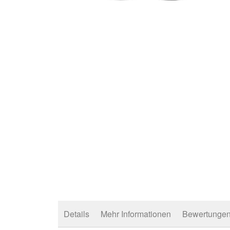
Zum
Anfang
der
Bildergalerie
springen
Details
Mehr Informationen
Bewertunge