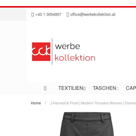
Direkt
+43 1 3054957
office@werbekollektion.at
zum
Inhalt
TEXTILIEN
TASCHEN
CAP
Home
J.Harvest & Frost | Modern Trousers Women | Dam
Zum
Ende
der
Bildergalerie