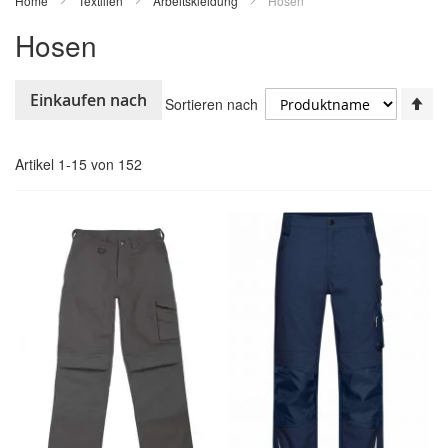
Home
Textilien
Arbeitskleidung
Hosen
Hosen
In
Einkaufen nach
Sortieren nach
ab
Re
Artikel
1
-
15
von
152