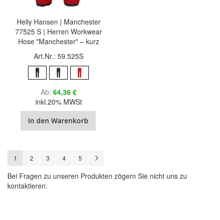
Helly Hansen | Manchester
77525 S | Herren Workwear
Hose "Manchester" – kurz
Art.Nr.: 59.525S
Ab
64,36 €
inkl.20% MWSt
In den Warenkorb
Seite
Sie lesen gerade Seite
Seite
Seite
Seite
Seite
Seite
Weiter
1
2
3
4
5
Bei Fragen zu unseren Produkten zögern Sie nicht uns zu
kontaktieren.