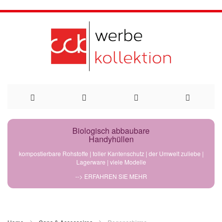
Direkt
Biologisch abbaubare
Handyhüllen
zum
kompostierbare Rohstoffe | toller Kantenschutz | der Umwelt zuliebe |
Lagerware | viele Modelle
Inhalt
--> ERFAHREN SIE MEHR