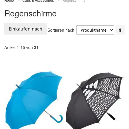
Home
Caps & Accessoires
Regenschirme
Regenschirme
In
Einkaufen nach
Sortieren nach
ab
Re
Artikel
1
-
15
von
31