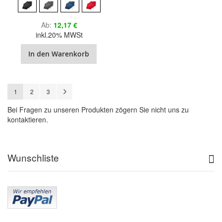
Ab
12,17 €
inkl.20% MWSt
In den Warenkorb
Seite
Sie lesen gerade Seite
Seite
Seite
Seite
Weiter
1
2
3
Bei Fragen zu unseren Produkten zögern Sie nicht uns zu
kontaktieren.
Wunschliste