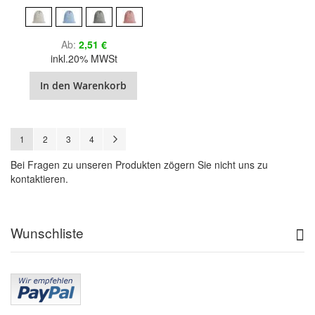
Ab
2,51 €
inkl.20% MWSt
In den Warenkorb
Seite
Sie lesen gerade Seite
Seite
Seite
Seite
Seite
Weiter
1
2
3
4
Bei Fragen zu unseren Produkten zögern Sie nicht uns zu
kontaktieren.
Wunschliste