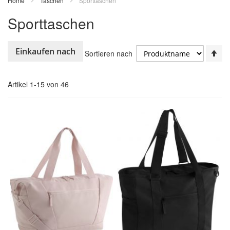
Home
Taschen
Sporttaschen
Sporttaschen
In
Einkaufen nach
Sortieren nach
ab
Re
Artikel
1
-
15
von
46