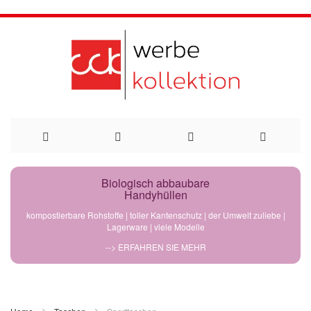
Direkt
Biologisch abbaubare
Handyhüllen
zum
kompostierbare Rohstoffe | toller Kantenschutz | der Umwelt zuliebe |
Lagerware | viele Modelle
Inhalt
--> ERFAHREN SIE MEHR