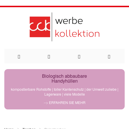
Direkt
Biologisch abbaubare
Handyhüllen
zum
kompostierbare Rohstoffe | toller Kantenschutz | der Umwelt zuliebe |
Lagerware | viele Modelle
Inhalt
--> ERFAHREN SIE MEHR