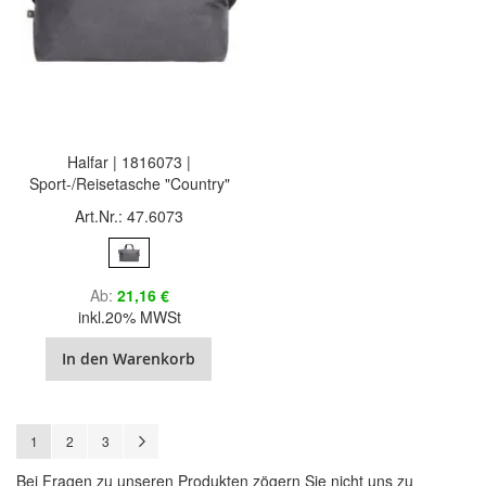
Halfar | 1816073 |
Sport-/Reisetasche "Country"
Art.Nr.: 47.6073
Ab
21,16 €
inkl.20% MWSt
In den Warenkorb
Seite
Sie lesen gerade Seite
Seite
Seite
Seite
Weiter
1
2
3
Bei Fragen zu unseren Produkten zögern Sie nicht uns zu