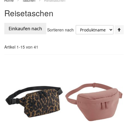
Home
Taschen
Reisetaschen
Reisetaschen
In
Einkaufen nach
Sortieren nach
ab
Re
Artikel
1
-
15
von
41