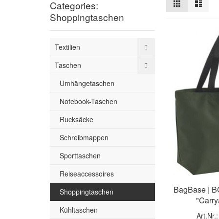
Ansicht
Raster
Liste
Categories:
als
Shoppingtaschen
Textilien
Taschen
Umhängetaschen
Notebook-Taschen
Rucksäcke
Schreibmappen
Sporttaschen
Reiseaccessoires
BagBase | B
Shoppingtaschen
"Carry
Kühltaschen
Art.Nr.