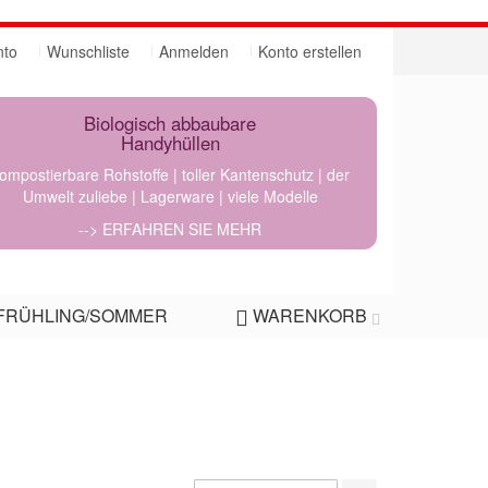
nto
Wunschliste
Anmelden
Konto erstellen
Biologisch abbaubare
Handyhüllen
ompostierbare Rohstoffe | toller Kantenschutz | der
Umwelt zuliebe | Lagerware | viele Modelle
--> ERFAHREN SIE MEHR
FRÜHLING/SOMMER
WARENKORB