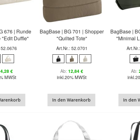
G 676 | Runde
BagBase | BG 701 | Shopper
BagBase | BG
 "Edit Duffle"
"Quilted Tote"
"Minimal L
: 52.0676
Art.Nr.: 52.0701
Art.Nr
4,28 €
Ab
12,84 €
Ab
20% MWSt
inkl.20% MWSt
inkl.
Warenkorb
In den Warenkorb
In den 