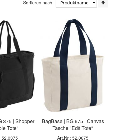
In
Sortieren nach
absteigender
Reihenfolge
 375 | Shopper
BagBase | BG 675 | Canvas
le Tote"
Tasche "Edit Tote"
.: 52.0375
Art.Nr.: 52.0675