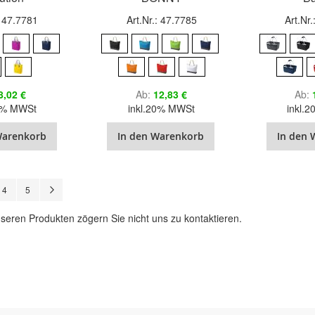
: 47.7781
Art.Nr.: 47.7785
Art.Nr
8,02 €
Ab
12,83 €
Ab
20% MWSt
inkl.20% MWSt
inkl.
Warenkorb
In den Warenkorb
In den 
Seite
Seite
Seite
Seite
Weiter
4
5
seren Produkten zögern Sie nicht uns zu kontaktieren.