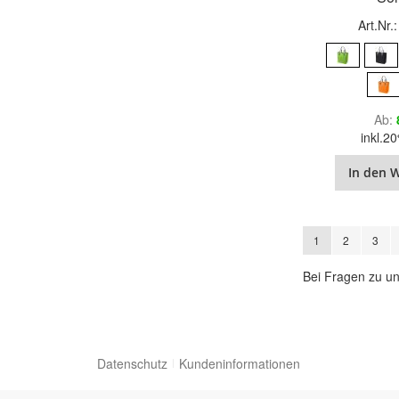
Art.Nr.
Ab
inkl.
In den 
Seite
Sie lesen gerade 
Seite
Seite
1
2
3
Bei Fragen zu un
Datenschutz
Kundeninformationen