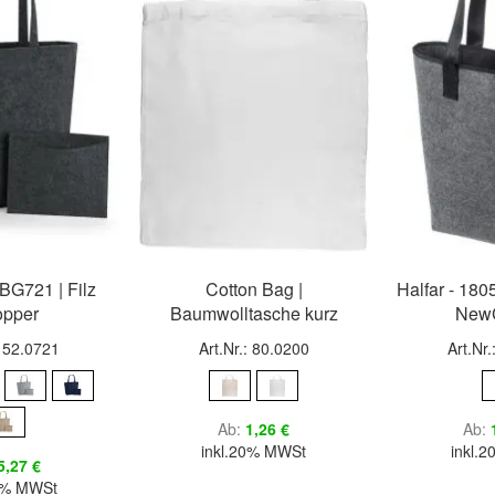
BG721 | Filz
Cotton Bag |
Halfar - 18
pper
Baumwolltasche kurz
NewC
: 52.0721
Art.Nr.: 80.0200
Art.Nr
Ab
1,26 €
Ab
inkl.20% MWSt
inkl.
5,27 €
20% MWSt