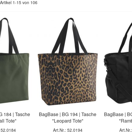
Artikel
1
-
15
von
106
G 184 | Tasche
BagBase | BG 194 | Tasche
BagBase | BG
all Tote"
"Leopard Tote"
"Ramb
: 52.0184
Art.Nr.: 52.0194
Art.Nr