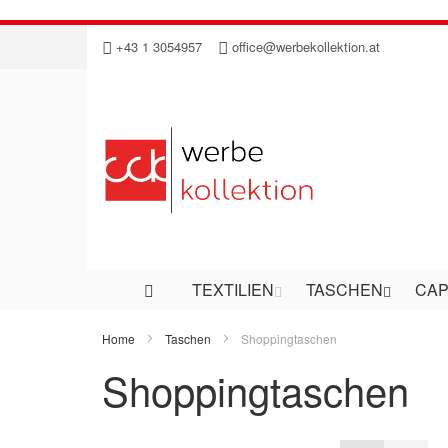
Direkt
+43 1 3054957
office@werbekollektion.at
zum
Inhalt
TEXTILIEN
TASCHEN
CAP
Home
Taschen
Shoppingtaschen
Shoppingtaschen