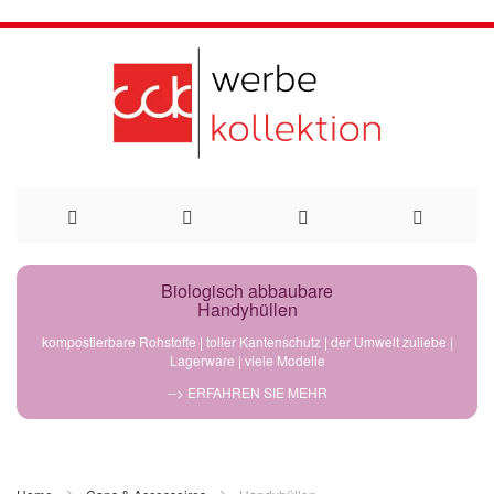
Direkt
Biologisch abbaubare
Handyhüllen
zum
kompostierbare Rohstoffe | toller Kantenschutz | der Umwelt zuliebe |
Lagerware | viele Modelle
Inhalt
--> ERFAHREN SIE MEHR