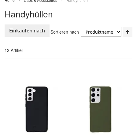
Home
Caps & Accessoires
Handyhüllen
Handyhüllen
In
Einkaufen nach
Sortieren nach
ab
Re
12
Artikel