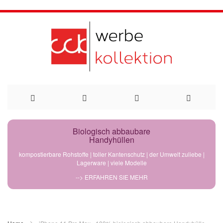
Direkt
Biologisch abbaubare
Handyhüllen
zum
kompostierbare Rohstoffe | toller Kantenschutz | der Umwelt zuliebe |
Lagerware | viele Modelle
Inhalt
--> ERFAHREN SIE MEHR