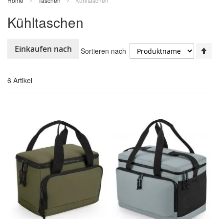
Home
Taschen
Kühltaschen
Kühltaschen
In
Einkaufen nach
Sortieren nach
ab
Re
6
Artikel