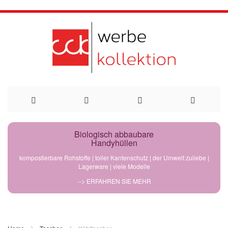
Direkt
Biologisch abbaubare
Handyhüllen
zum
kompostierbare Rohstoffe | toller Kantenschutz | der Umwelt zuliebe |
Lagerware | viele Modelle
Inhalt
--> ERFAHREN SIE MEHR