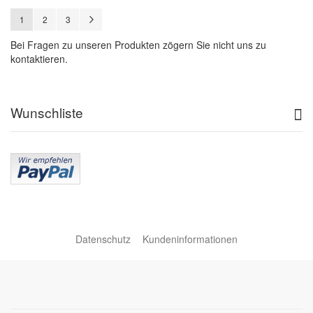
Seite
Sie lesen gerade Seite
Seite
Seite
Seite
Weiter
1
2
3
Bei Fragen zu unseren Produkten zögern Sie nicht uns zu
kontaktieren.
Wunschliste
Datenschutz
Kundeninformationen