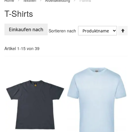
Home
Textilien
Arbeitskleidung
T-Shirts
T-Shirts
In
Einkaufen nach
Sortieren nach
ab
Re
Artikel
1
-
15
von
39