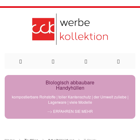
Direkt
Biologisch abbaubare
Handyhüllen
zum
kompostierbare Rohstoffe | toller Kantenschutz | der Umwelt zuliebe |
Lagerware | viele Modelle
Inhalt
--> ERFAHREN SIE MEHR