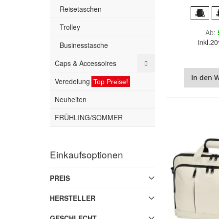
Reisetaschen
Trolley
Ab
inkl.
Businesstasche
Caps & Accessoires
In den 
Veredelung
Top Preise!
Neuheiten
FRÜHLING/SOMMER
Einkaufsoptionen
PREIS
HERSTELLER
GESCHLECHT