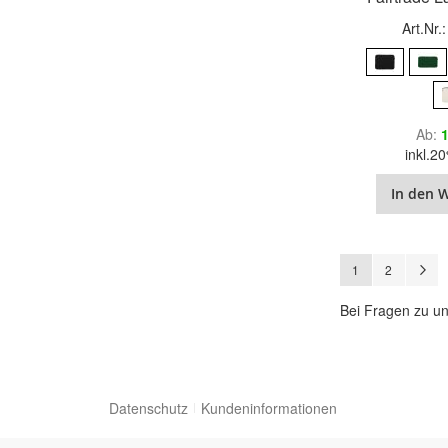
Art.Nr.
Ab
1
inkl.
In den 
Seite
Sie lesen gerade 
Seite
S
W
1
2
Bei Fragen zu un
Datenschutz
Kundeninformationen