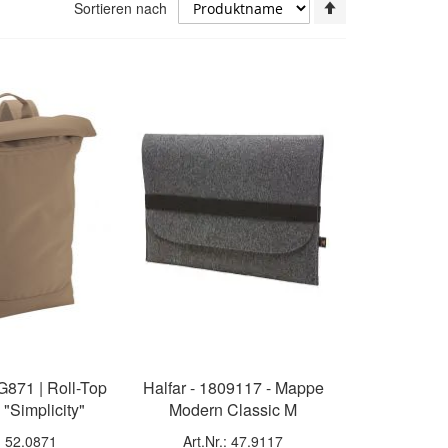
In
Sortieren nach
absteigender
Reihenfolge
871 | Roll-Top
Halfar - 1809117 - Mappe
"Simplicity"
Modern Classic M
.: 52.0871
Art.Nr.: 47.9117