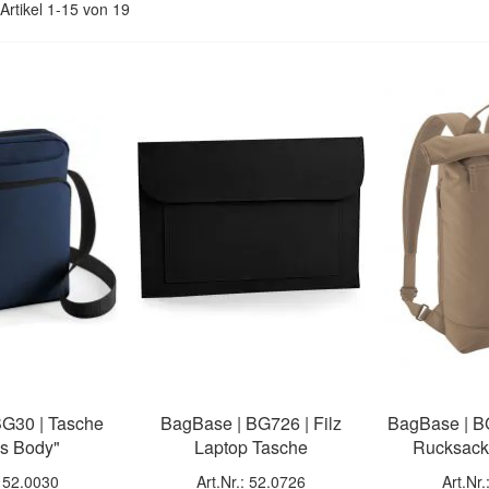
Artikel
1
-
15
von
19
BG30 | Tasche
BagBase | BG726 | Filz
BagBase | BG
ss Body"
Laptop Tasche
Rucksack 
: 52.0030
Art.Nr.: 52.0726
Art.Nr