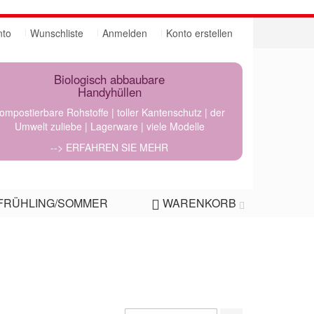
nto
Wunschliste
Anmelden
Konto erstellen
Biologisch abbaubare
Handyhüllen
ompostierbare Rohstoffe | toller Kantenschutz | der
Umwelt zuliebe | Lagerware | viele Modelle
--> ERFAHREN SIE MEHR
FRÜHLING/SOMMER
WARENKORB