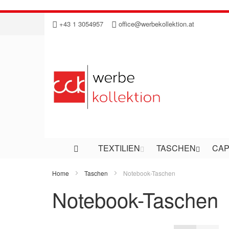
Direkt
+43 1 3054957
office@werbekollektion.at
zum
Inhalt
TEXTILIEN
TASCHEN
CAP
Home
Taschen
Notebook-Taschen
Notebook-Taschen