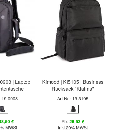
I0903 | Laptop
Kimood | KI5105 | Business
tentasche
Rucksack "Kialma"
.: 19.0903
Art.Nr.: 19.5105
38,50 €
Ab
26,53 €
20% MWSt
inkl.20% MWSt