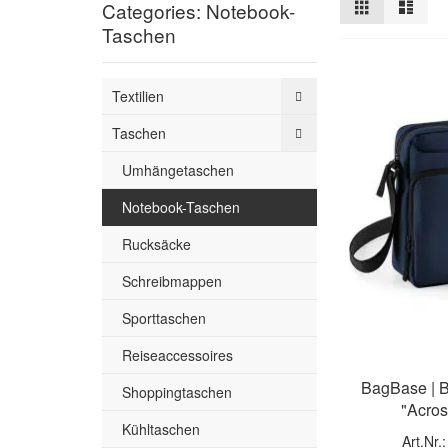
Ansicht
Raster
Liste
Categories: Notebook-
als
Taschen
Textilien
Taschen
Umhängetaschen
Notebook-Taschen
Rucksäcke
Schreibmappen
Sporttaschen
Reiseaccessoires
BagBase | 
Shoppingtaschen
"Acro
Kühltaschen
Art.Nr.