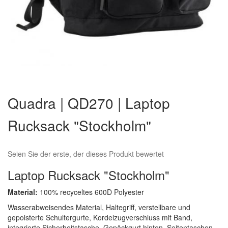
Zum
Anfang
Quadra | QD270 | Laptop
der
Bildergalerie
Rucksack "Stockholm"
springen
Seien Sie der erste, der dieses Produkt bewertet
Laptop Rucksack "Stockholm"
Material:
100% recyceltes 600D Polyester
Wasserabweisendes Material, Haltegriff, verstellbare und
gepolsterte Schultergurte, Kordelzugverschluss mit Band,
integrierte Sicherheitstasche, Gepäckgurt hinten, Seitentaschen