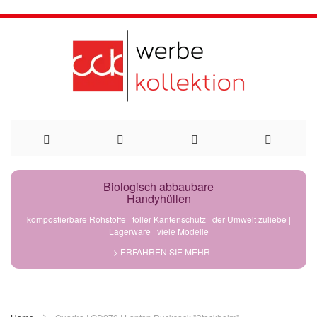
Direkt
Biologisch abbaubare
Handyhüllen
zum
kompostierbare Rohstoffe | toller Kantenschutz | der Umwelt zuliebe |
Lagerware | viele Modelle
Inhalt
--> ERFAHREN SIE MEHR