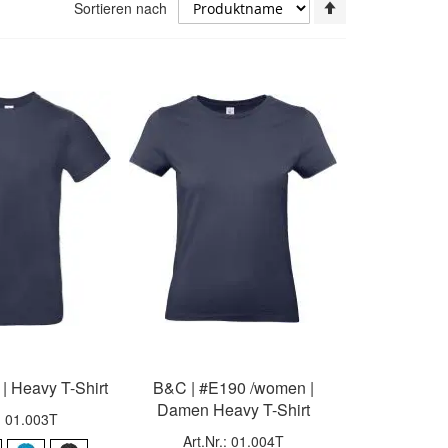
In
Sortieren nach
absteigender
Reihenfolge
| Heavy T-Shirt
B&C | #E190 /women |
Damen Heavy T-Shirt
.: 01.003T
Art.Nr.: 01.004T