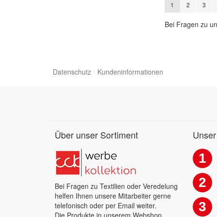
Seite
Sie lesen gerade 
Seite
Seite
1
2
3
Bei Fragen zu un
Datenschutz
Kundeninformationen
Über unser Sortiment
Unser
1
2
Bei Fragen zu Textilien oder Veredelung
helfen Ihnen unsere Mitarbeiter gerne
3
telefonisch oder per Email weiter.
Die Produkte in unserem Webshop