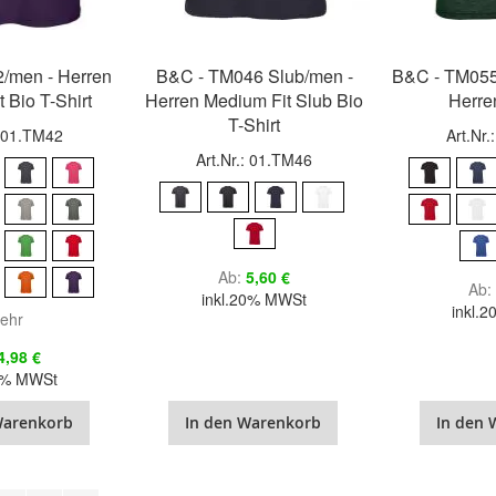
/men - Herren
B&C - TM046 Slub/men -
B&C - TM055 
 Bio T-Shirt
Herren Medium Fit Slub Bio
Herre
T-Shirt
: 01.TM42
Art.Nr
Art.Nr.: 01.TM46
Ab
5,60 €
Ab
inkl.20% MWSt
inkl.
ehr
4,98 €
20% MWSt
Warenkorb
In den Warenkorb
In den 