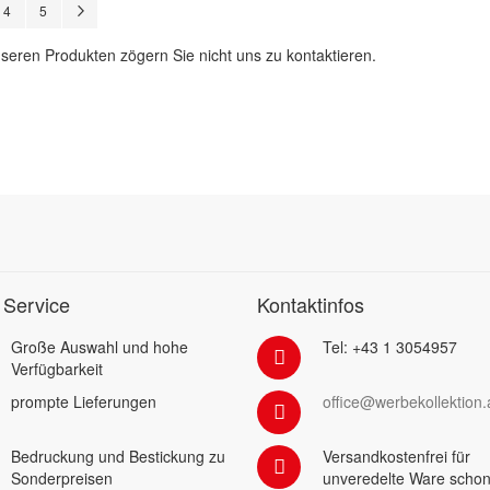
Seite
Seite
Seite
Seite
Weiter
4
5
seren Produkten zögern Sie nicht uns zu kontaktieren.
 Service
Kontaktinfos
Große Auswahl und hohe
Tel: +43 1 3054957
Verfügbarkeit
prompte Lieferungen
office@werbekollektion.
Bedruckung und Bestickung zu
Versandkostenfrei für
Sonderpreisen
unveredelte Ware schon