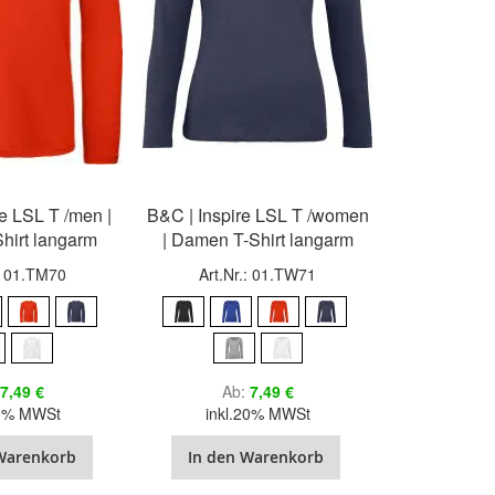
re LSL T /men |
B&C | Inspire LSL T /women
Shirt langarm
| Damen T-Shirt langarm
.: 01.TM70
Art.Nr.: 01.TW71
7,49 €
Ab
7,49 €
20% MWSt
inkl.20% MWSt
Warenkorb
In den Warenkorb