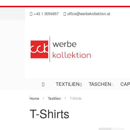
Direkt
+43 1 3054957
office@werbekollektion.at
zum
Inhalt
TEXTILIEN
TASCHEN
CAP
Home
Textilien
T-Shirts
T-Shirts