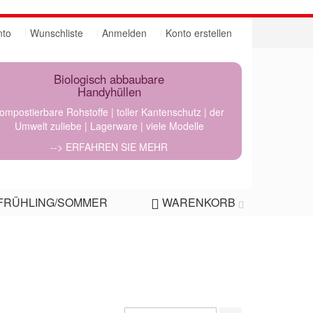
nto
Wunschliste
Anmelden
Konto erstellen
Biologisch abbaubare
Handyhüllen
ompostierbare Rohstoffe | toller Kantenschutz | der
Umwelt zuliebe | Lagerware | viele Modelle
--> ERFAHREN SIE MEHR
FRÜHLING/SOMMER
WARENKORB