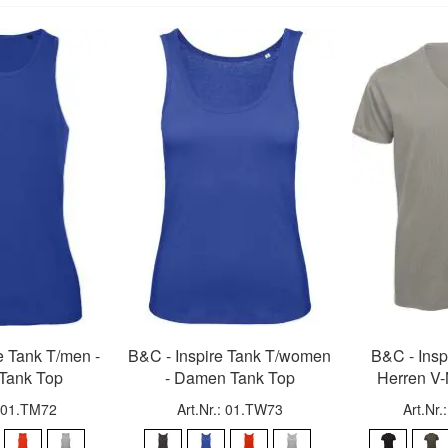
e Tank T/men -
B&C - Inspire Tank T/women
B&C - Insp
 Tank Top
- Damen Tank Top
Herren V-
: 01.TM72
Art.Nr.: 01.TW73
Art.Nr