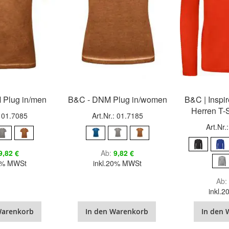
 Plug in/men
B&C - DNM Plug in/women
B&C | Inspi
Herren T-
: 01.7085
Art.Nr.: 01.7185
Art.Nr
9,82 €
Ab
9,82 €
20% MWSt
inkl.20% MWSt
Ab
inkl.
Warenkorb
In den Warenkorb
In den 