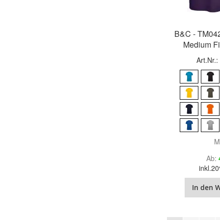
B&C - TM042
Medium Fit
Art.Nr.
M
Ab
inkl.
In den 