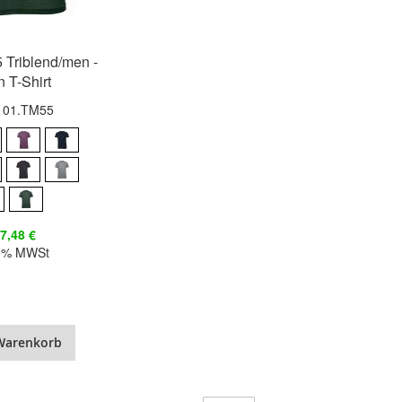
Triblend/men -
n T-Shirt
.: 01.TM55
7,48 €
20% MWSt
Warenkorb