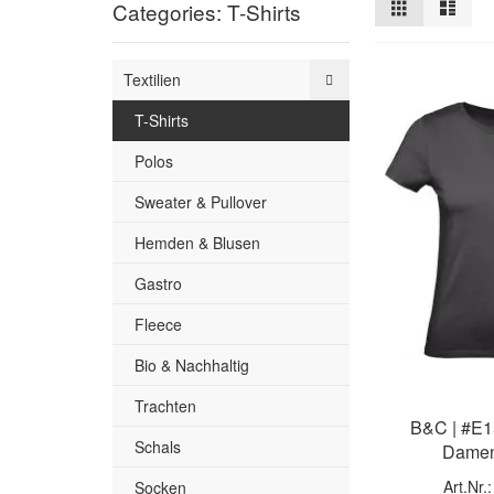
Ansicht
Raster
Liste
Categories: T-Shirts
als
Textilien
T-Shirts
Polos
Sweater & Pullover
Hemden & Blusen
Gastro
Fleece
Bio & Nachhaltig
Trachten
B&C | #E1
Schals
Damen
Art.Nr.
Socken