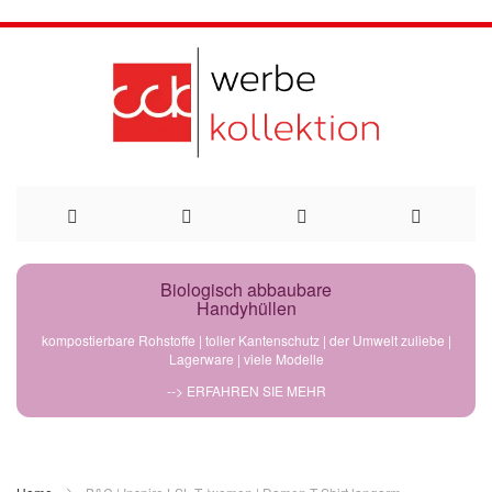
Direkt
Biologisch abbaubare
Handyhüllen
zum
kompostierbare Rohstoffe | toller Kantenschutz | der Umwelt zuliebe |
Lagerware | viele Modelle
Inhalt
--> ERFAHREN SIE MEHR