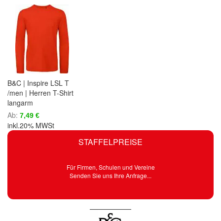
B&C | Inspire LSL T
/men | Herren T-Shirt
langarm
Ab
7,49 €
inkl.20% MWSt
STAFFELPREISE
Für Firmen, Schulen und Vereine
Senden Sie uns Ihre Anfrage...