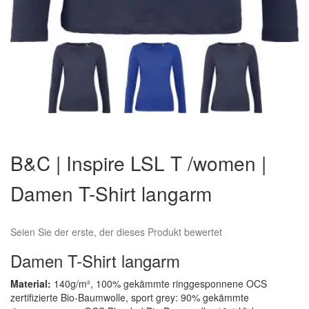
Zum
Anfang
B&C | Inspire LSL T /women |
der
Bildergalerie
Damen T-Shirt langarm
springen
Seien Sie der erste, der dieses Produkt bewertet
Damen T-Shirt langarm
Material:
140g/m², 100% gekämmte ringgesponnene OCS
zertifizierte Bio-Baumwolle, sport grey: 90% gekämmte