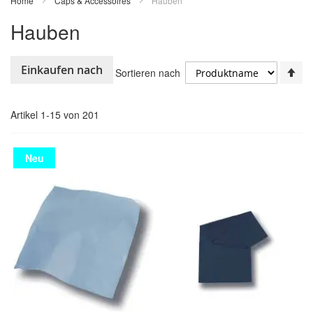
Home
Caps & Accessoires
Hauben
Hauben
In
Einkaufen nach
Sortieren nach
ab
Re
Artikel
1
-
15
von
201
Neu