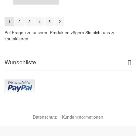
Seite
Sie lesen gerade Seite
Seite
Seite
Seite
Seite
Seite
Weiter
1
2
3
4
5
Bei Fragen zu unseren Produkten zögern Sie nicht uns zu
kontaktieren.
Wunschliste
Datenschutz
Kundeninformationen