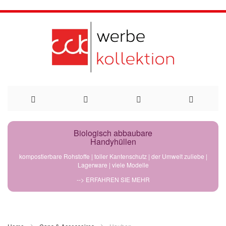
Direkt
Biologisch abbaubare
Handyhüllen
zum
kompostierbare Rohstoffe | toller Kantenschutz | der Umwelt zuliebe |
Lagerware | viele Modelle
Inhalt
--> ERFAHREN SIE MEHR