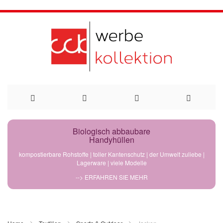
Direkt
Biologisch abbaubare
Handyhüllen
zum
kompostierbare Rohstoffe | toller Kantenschutz | der Umwelt zuliebe |
Lagerware | viele Modelle
Inhalt
--> ERFAHREN SIE MEHR