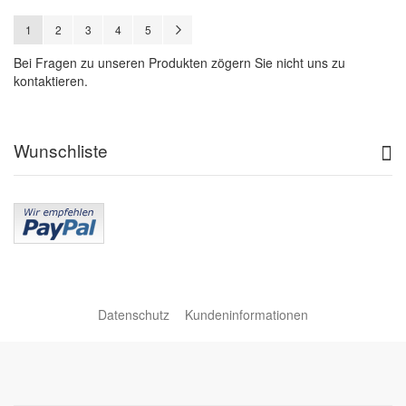
Seite
Sie lesen gerade Seite
Seite
Seite
Seite
Seite
Seite
Weiter
1
2
3
4
5
Bei Fragen zu unseren Produkten zögern Sie nicht uns zu
kontaktieren.
Wunschliste
Datenschutz
Kundeninformationen