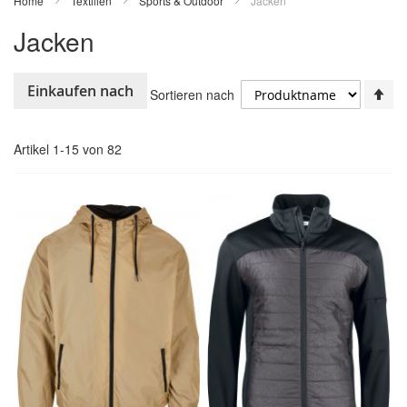
Home
Textilien
Sports & Outdoor
Jacken
Jacken
In
Einkaufen nach
Sortieren nach
ab
Re
Artikel
1
-
15
von
82