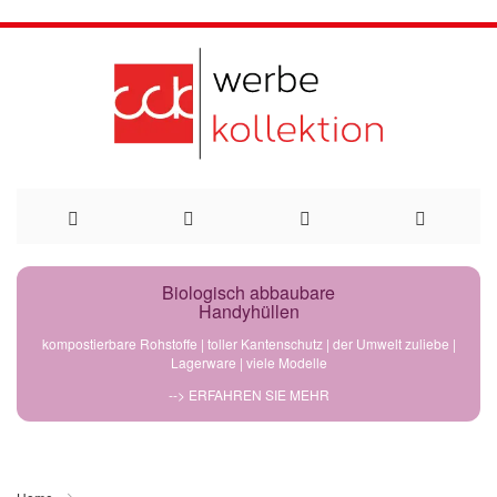
Direkt
Biologisch abbaubare
Handyhüllen
zum
kompostierbare Rohstoffe | toller Kantenschutz | der Umwelt zuliebe |
Lagerware | viele Modelle
Inhalt
--> ERFAHREN SIE MEHR