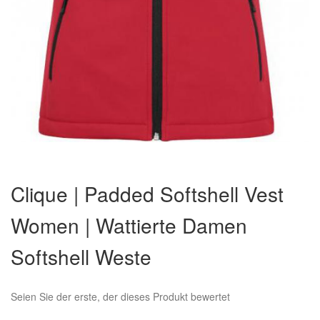
Zum
Anfang
Clique | Padded Softshell Vest
der
Bildergalerie
Women | Wattierte Damen
springen
Softshell Weste
Seien Sie der erste, der dieses Produkt bewertet