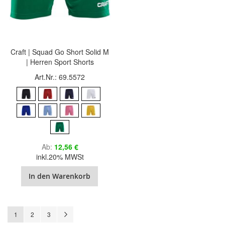
Craft | Squad Go Short Solid M
| Herren Sport Shorts
Art.Nr.: 69.5572
Ab
12,56 €
inkl.20% MWSt
In den Warenkorb
Seite
Sie lesen gerade Seite
Seite
Seite
Seite
Weiter
1
2
3