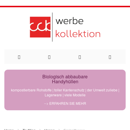
Direkt
Biologisch abbaubare
Handyhüllen
zum
kompostierbare Rohstoffe | toller Kantenschutz | der Umwelt zuliebe |
Lagerware | viele Modelle
Inhalt
--> ERFAHREN SIE MEHR