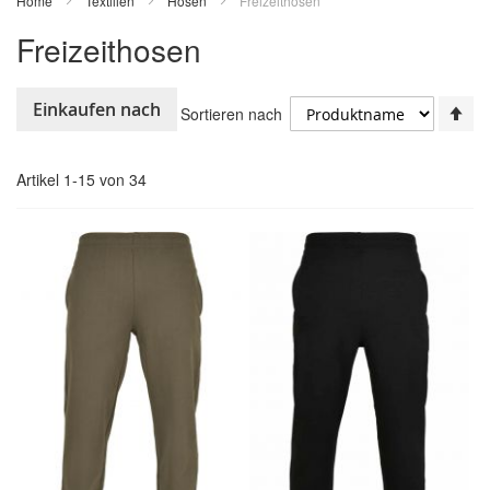
Home
Textilien
Hosen
Freizeithosen
Freizeithosen
In
Einkaufen nach
Sortieren nach
ab
Re
Artikel
1
-
15
von
34