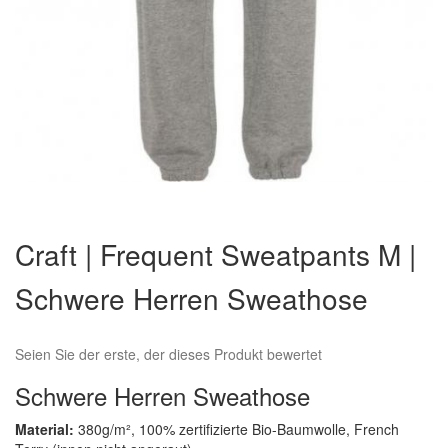
Zum
Anfang
Craft | Frequent Sweatpants M |
der
Bildergalerie
Schwere Herren Sweathose
springen
Seien Sie der erste, der dieses Produkt bewertet
Schwere Herren Sweathose
Material:
380g/m², 100% zertifizierte Bio-Baumwolle, French