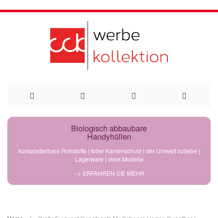
Direkt
Biologisch abbaubare
Handyhüllen
zum
kompostierbare Rohstoffe | toller Kantenschutz | der Umwelt zuliebe |
Lagerware | viele Modelle
Inhalt
--> ERFAHREN SIE MEHR