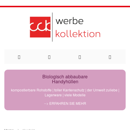
Direkt
Biologisch abbaubare
Handyhüllen
zum
kompostierbare Rohstoffe | toller Kantenschutz | der Umwelt zuliebe |
Lagerware | viele Modelle
Inhalt
--> ERFAHREN SIE MEHR