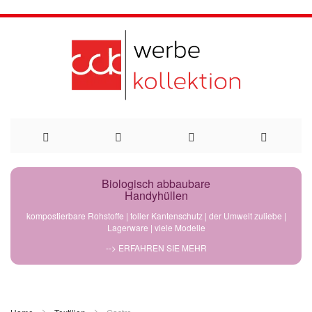
Direkt
Biologisch abbaubare
Handyhüllen
zum
kompostierbare Rohstoffe | toller Kantenschutz | der Umwelt zuliebe |
Lagerware | viele Modelle
Inhalt
--> ERFAHREN SIE MEHR