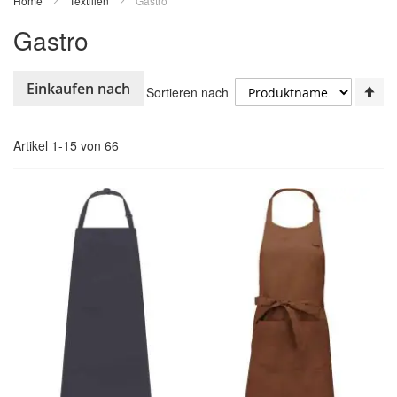
Home
Textilien
Gastro
Gastro
In
Einkaufen nach
Sortieren nach
ab
Re
Artikel
1
-
15
von
66