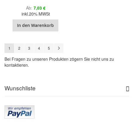
Ab
7,03 €
inkl.20% MWSt
In den Warenkorb
Seite
Sie lesen gerade Seite
Seite
Seite
Seite
Seite
Seite
Weiter
1
2
3
4
5
Bei Fragen zu unseren Produkten zögern Sie nicht uns zu
kontaktieren.
Wunschliste