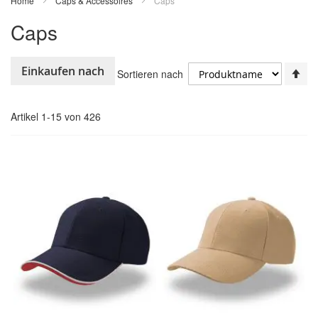
Home
Caps & Accessoires
Caps
Caps
In
Einkaufen nach
Sortieren nach
ab
Re
Artikel
1
-
15
von
426