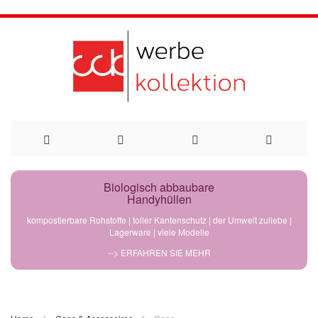
Direkt
Biologisch abbaubare
Handyhüllen
zum
kompostierbare Rohstoffe | toller Kantenschutz | der Umwelt zuliebe |
Lagerware | viele Modelle
Inhalt
--> ERFAHREN SIE MEHR