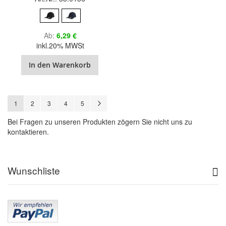
Ab
6,29 €
inkl.20% MWSt
In den Warenkorb
Seite
Sie lesen gerade Seite
Seite
Seite
Seite
Seite
Seite
Weiter
1
2
3
4
5
Bei Fragen zu unseren Produkten zögern Sie nicht uns zu
kontaktieren.
Wunschliste