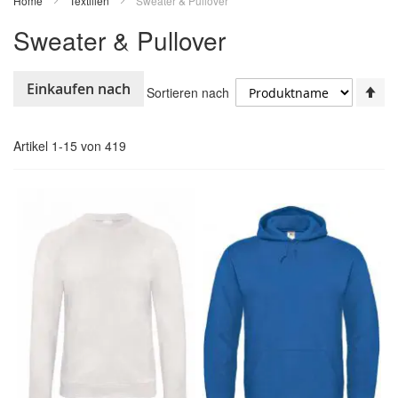
Home
Textilien
Sweater & Pullover
Sweater & Pullover
In
Einkaufen nach
Sortieren nach
ab
Re
Artikel
1
-
15
von
419