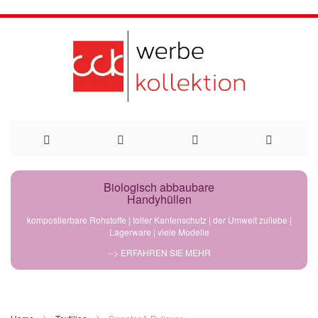
Direkt
Biologisch abbaubare
Handyhüllen
zum
kompostierbare Rohstoffe | toller Kantenschutz | der Umwelt zuliebe |
Lagerware | viele Modelle
Inhalt
--> ERFAHREN SIE MEHR