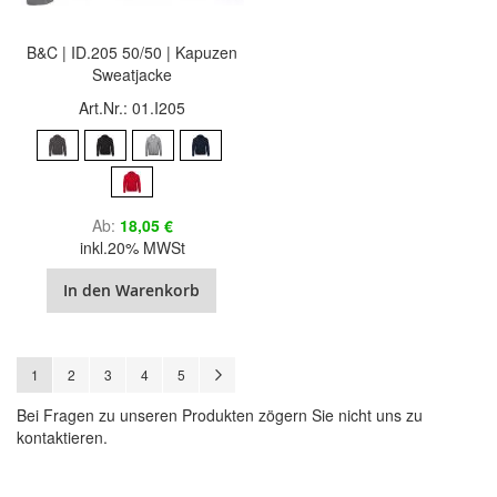
B&C | ID.205 50/50 | Kapuzen
Sweatjacke
Art.Nr.: 01.I205
Ab
18,05 €
inkl.20% MWSt
In den Warenkorb
Seite
Sie lesen gerade Seite
Seite
Seite
Seite
Seite
Seite
Weiter
1
2
3
4
5
Bei Fragen zu unseren Produkten zögern Sie nicht uns zu
kontaktieren.