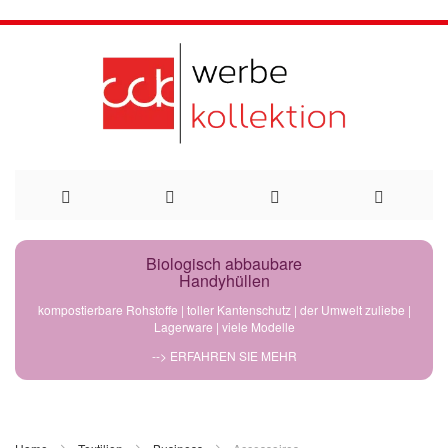
Direkt
Biologisch abbaubare
Handyhüllen
zum
kompostierbare Rohstoffe | toller Kantenschutz | der Umwelt zuliebe |
Lagerware | viele Modelle
Inhalt
--> ERFAHREN SIE MEHR