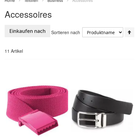
Home
Textilien
Business
Accessoires
Accessoires
In
Einkaufen nach
Sortieren nach
ab
Re
11
Artikel