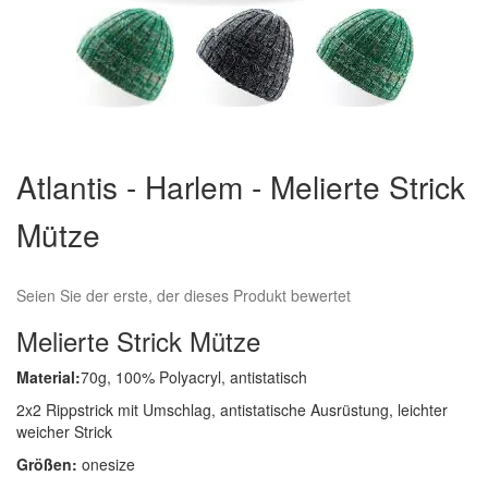
Zum
Anfang
Atlantis - Harlem - Melierte Strick
der
Bildergalerie
Mütze
springen
Seien Sie der erste, der dieses Produkt bewertet
Melierte Strick Mütze
Material:
70g, 100% Polyacryl, antistatisch
2x2 Rippstrick mit Umschlag, antistatische Ausrüstung, leichter
weicher Strick
Größen:
onesize