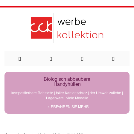
Direkt
Biologisch abbaubare
Handyhüllen
zum
kompostierbare Rohstoffe | toller Kantenschutz | der Umwelt zuliebe |
Lagerware | viele Modelle
Inhalt
--> ERFAHREN SIE MEHR