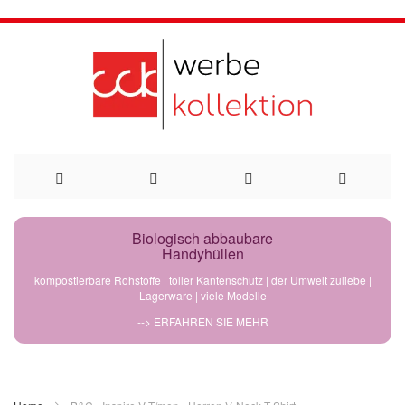
Direkt
Biologisch abbaubare
Handyhüllen
zum
kompostierbare Rohstoffe | toller Kantenschutz | der Umwelt zuliebe |
Lagerware | viele Modelle
Inhalt
--> ERFAHREN SIE MEHR