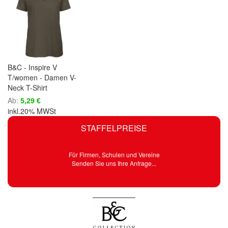
B&C - Inspire V
T/women - Damen V-
Neck T-Shirt
Ab
5,29 €
inkl.20% MWSt
STAFFELPREISE
Für Firmen, Schulen und Vereine
Senden Sie uns Ihre Anfrage...