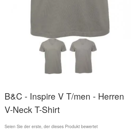
Zum
Anfang
B&C - Inspire V T/men - Herren
der
Bildergalerie
V-Neck T-Shirt
springen
Seien Sie der erste, der dieses Produkt bewertet