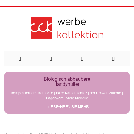
Direkt
Biologisch abbaubare
Handyhüllen
zum
kompostierbare Rohstoffe | toller Kantenschutz | der Umwelt zuliebe |
Lagerware | viele Modelle
Inhalt
--> ERFAHREN SIE MEHR