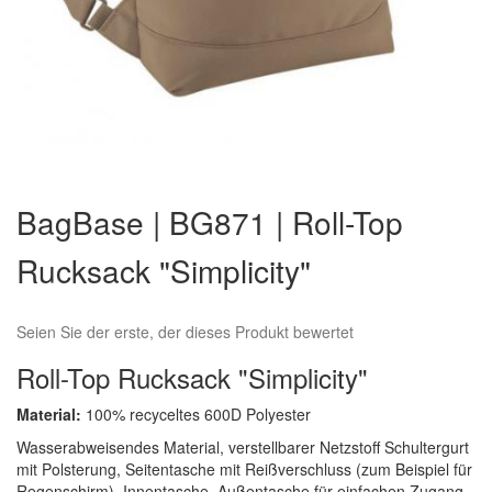
Zum
Anfang
BagBase | BG871 | Roll-Top
der
Bildergalerie
Rucksack "Simplicity"
springen
Seien Sie der erste, der dieses Produkt bewertet
Roll-Top Rucksack "Simplicity"
Material:
100% recyceltes 600D Polyester
Wasserabweisendes Material, verstellbarer Netzstoff Schultergurt
mit Polsterung, Seitentasche mit Reißverschluss (zum Beispiel für
Regenschirm), Innentasche, Außentasche für einfachen Zugang