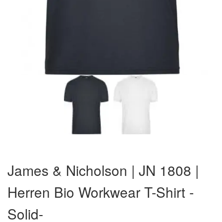
Zum
Anfang
James & Nicholson | JN 1808 |
der
Bildergalerie
Herren Bio Workwear T-Shirt -
springen
Solid-