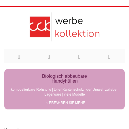
Direkt
Biologisch abbaubare
Handyhüllen
zum
kompostierbare Rohstoffe | toller Kantenschutz | der Umwelt zuliebe |
Lagerware | viele Modelle
Inhalt
--> ERFAHREN SIE MEHR