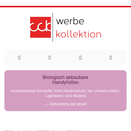
Direkt
Biologisch abbaubare
Handyhüllen
zum
kompostierbare Rohstoffe | toller Kantenschutz | der Umwelt zuliebe |
Lagerware | viele Modelle
Inhalt
--> ERFAHREN SIE MEHR