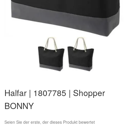
Zum
Anfang
Halfar | 1807785 | Shopper
der
Bildergalerie
BONNY
springen
Seien Sie der erste, der dieses Produkt bewertet