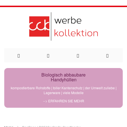
Direkt
Biologisch abbaubare
Handyhüllen
zum
kompostierbare Rohstoffe | toller Kantenschutz | der Umwelt zuliebe |
Lagerware | viele Modelle
Inhalt
--> ERFAHREN SIE MEHR