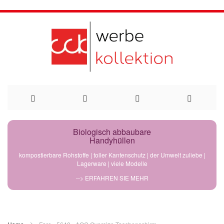
Direkt
Biologisch abbaubare
Handyhüllen
zum
kompostierbare Rohstoffe | toller Kantenschutz | der Umwelt zuliebe |
Lagerware | viele Modelle
Inhalt
--> ERFAHREN SIE MEHR