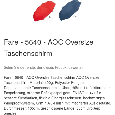
Zum
Anfang
Fare - 5640 - AOC Oversize
der
Bildergalerie
Taschenschirm
springen
Seien Sie der erste, der dieses Produkt bewertet
Fare - 5640 - AOC Oversize Taschenschirm AOC Oversize
Taschenschirm Material: 420g, Polyester Pongee
Doppelautomatik-Taschenschirm in Übergröße mit reflektierender
Paspelierung, silberne Reflexpaspel gem. EN ISO 20471 für
bessere Sichtbarkeit, flexible Fiberglasschienen, hochwertiges
Windproof-System, Griff in Alu-Finish mit integrierter Auslösetaste,
Durchmesser: 105cm, geschlossene Länge: 30cm Größen:
onesize