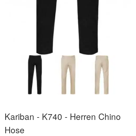
Zum
Anfang
Kariban - K740 - Herren Chino
der
Bildergalerie
Hose
springen