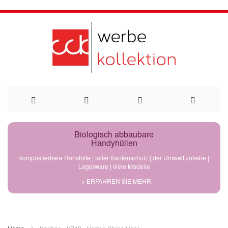
Direkt
Biologisch abbaubare
Handyhüllen
zum
kompostierbare Rohstoffe | toller Kantenschutz | der Umwelt zuliebe |
Lagerware | viele Modelle
Inhalt
--> ERFAHREN SIE MEHR