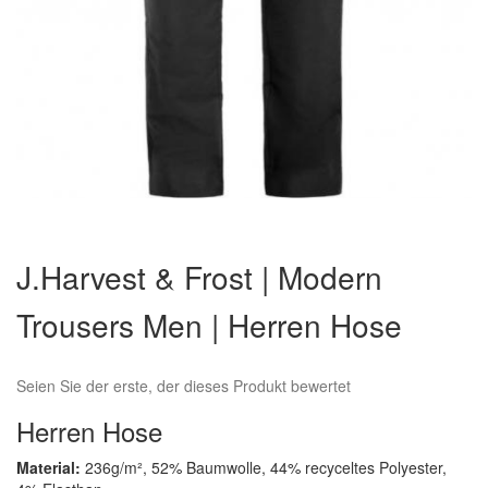
Zum
Anfang
J.Harvest & Frost | Modern
der
Bildergalerie
Trousers Men | Herren Hose
springen
Seien Sie der erste, der dieses Produkt bewertet
Herren Hose
Material:
236g/m², 52% Baumwolle, 44% recyceltes Polyester,