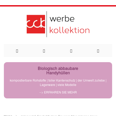
Direkt
Biologisch abbaubare
Handyhüllen
zum
kompostierbare Rohstoffe | toller Kantenschutz | der Umwelt zuliebe |
Lagerware | viele Modelle
Inhalt
--> ERFAHREN SIE MEHR