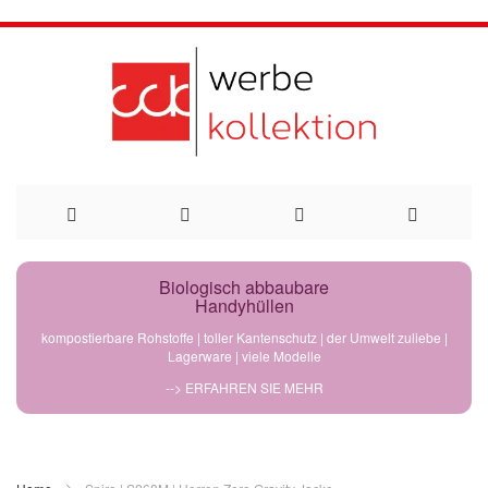
Direkt
Biologisch abbaubare
Handyhüllen
zum
kompostierbare Rohstoffe | toller Kantenschutz | der Umwelt zuliebe |
Lagerware | viele Modelle
Inhalt
--> ERFAHREN SIE MEHR