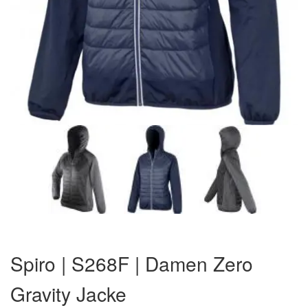
Zum
Anfang
Spiro | S268F | Damen Zero
der
Bildergalerie
Gravity Jacke
springen