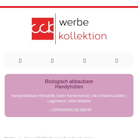
Direkt
Biologisch abbaubare
Handyhüllen
zum
kompostierbare Rohstoffe | toller Kantenschutz | der Umwelt zuliebe |
Lagerware | viele Modelle
Inhalt
--> ERFAHREN SIE MEHR