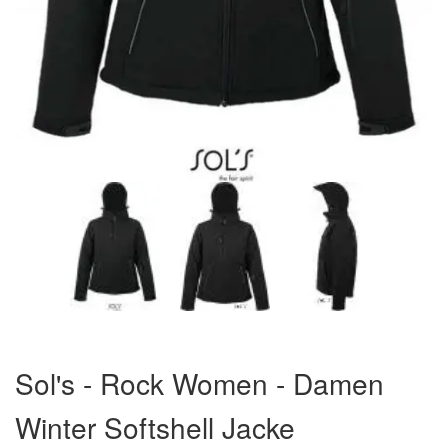
Zum
Anfang
Sol's - Rock Women - Damen
der
Bildergalerie
Winter Softshell Jacke
springen