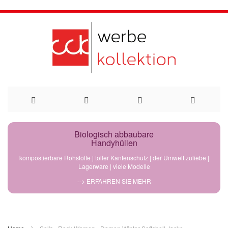
Direkt
Biologisch abbaubare
Handyhüllen
zum
kompostierbare Rohstoffe | toller Kantenschutz | der Umwelt zuliebe |
Lagerware | viele Modelle
Inhalt
--> ERFAHREN SIE MEHR