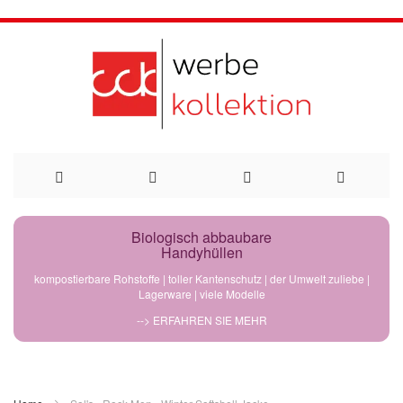
Direkt
Biologisch abbaubare
Handyhüllen
zum
kompostierbare Rohstoffe | toller Kantenschutz | der Umwelt zuliebe |
Lagerware | viele Modelle
Inhalt
--> ERFAHREN SIE MEHR