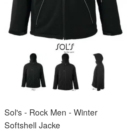
Zum
Anfang
Sol's - Rock Men - Winter
der
Bildergalerie
Softshell Jacke
springen