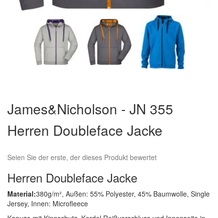
Zum
Anfang
James&Nicholson - JN 355
der
Bildergalerie
Herren Doubleface Jacke
springen
Seien Sie der erste, der dieses Produkt bewertet
Herren Doubleface Jacke
Material:
380g/m², Außen: 55% Polyester, 45% Baumwolle, Single
Jersey, Innen: Microfleece
Kapuze mit Kinnschutz, Kordel Reißverschluss und Innenseite in