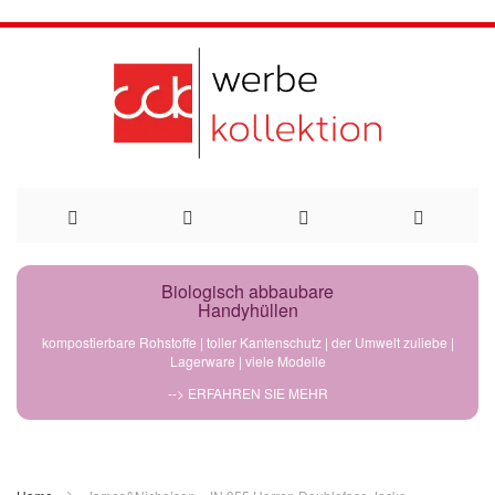
Direkt
Biologisch abbaubare
Handyhüllen
zum
kompostierbare Rohstoffe | toller Kantenschutz | der Umwelt zuliebe |
Lagerware | viele Modelle
Inhalt
--> ERFAHREN SIE MEHR