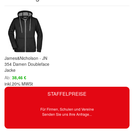
James&Nicholson - JN
354 Damen Doubleface
Jacke
Ab
38,46 €
inkl.20% MWSt
STAFFELPREISE
Für Firmen, Schulen und Vereine
Senden Sie uns Ihre Anfrage...