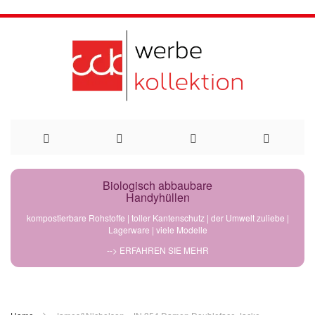
Direkt
Biologisch abbaubare
Handyhüllen
zum
kompostierbare Rohstoffe | toller Kantenschutz | der Umwelt zuliebe |
Lagerware | viele Modelle
Inhalt
--> ERFAHREN SIE MEHR