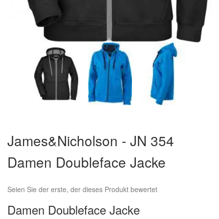
Zum
Anfang
James&Nicholson - JN 354
der
Bildergalerie
Damen Doubleface Jacke
springen
Seien Sie der erste, der dieses Produkt bewertet
Damen Doubleface Jacke