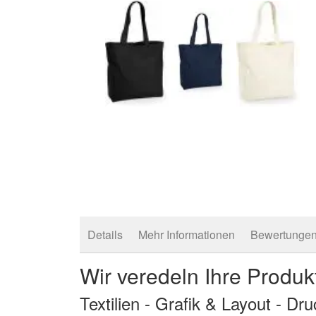
Zum
Anfang
der
Bildergalerie
springen
Details
Mehr Informationen
Bewertunge
Wir veredeln Ihre Produk
Textilien - Grafik & Layout - Dr