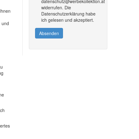
datenschutz@werbekollektion.at
widerrufen. Die
 Ihnen
Datenschutzerklärung habe
ich gelesen und akzeptiert.
e und
Absenden
zu
ug
ine
ich
dertes