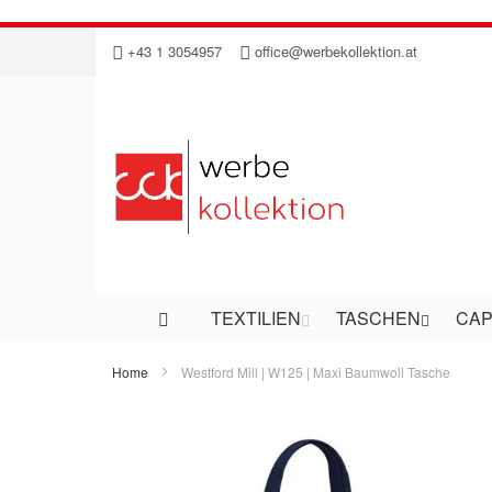
Direkt
+43 1 3054957
office@werbekollektion.at
zum
Inhalt
TEXTILIEN
TASCHEN
CAP
Home
Westford Mill | W125 | Maxi Baumwoll Tasche
Zum
Ende
der
Bildergalerie