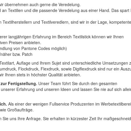
n wir übernehmen auch gerne die Veredelung.
hl an Textilien und die passende Veredelung aus einer Hand. Das spart
 Textilherstellern und Textilveredlern, sind wir in der Lage, kompetent
erer langjährigen Erfahrung im Bereich Textilstick können wir Ihnen
iven Preisen anbieten.
ndlung von Pantone Codes möglich)
Aufnäher bzw. Patch
Textilart, Auflage und Ihrem Sujet sind unterschiedliche Umsetzungen 
umdruck, Flockdruck, Flexdruck, sowie Digiflexdruck sind nur ein Ausz
r Ihnen stets in höchster Qualität anbieten.
 zur Fertigstellung.
Unser Team führt Sie durch den gesamten
t unserer Erfahrung und unseren Ideen und lassen Sie nie auf sich alle
ich.
Als einer der wenigen Fullservice Produzenten im Werbetextilbere
 wie Großaufträge.
 Sie uns Ihre Anfrage. Sie erhalten in kürzester Zeit Ihr maßgeschnei