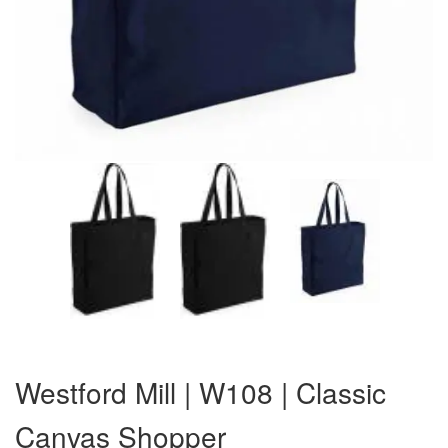
Zum
Anfang
Westford Mill | W108 | Classic
der
Bildergalerie
Canvas Shopper
springen