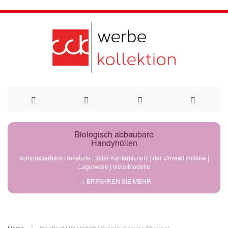
Direkt
Biologisch abbaubare
Handyhüllen
zum
kompostierbare Rohstoffe | toller Kantenschutz | der Umwelt zuliebe |
Lagerware | viele Modelle
Inhalt
--> ERFAHREN SIE MEHR