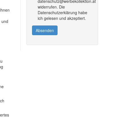
datenschutz@werbekollektion.at
widerrufen. Die
 Ihnen
Datenschutzerklärung habe
ich gelesen und akzeptiert.
e und
Absenden
zu
ug
ine
ich
dertes