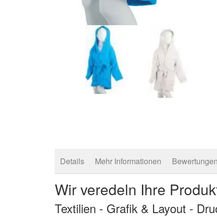
Zum
Anfang
der
Bildergalerie
springen
Details
Mehr Informationen
Bewertunge
Wir veredeln Ihre Produk
Textilien - Grafik & Layout - Dr