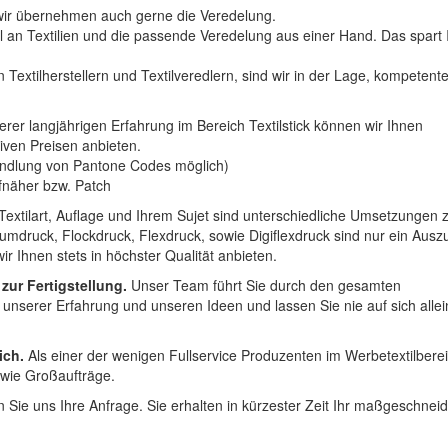
n wir übernehmen auch gerne die Veredelung.
hl an Textilien und die passende Veredelung aus einer Hand. Das spart
 Textilherstellern und Textilveredlern, sind wir in der Lage, kompetent
erer langjährigen Erfahrung im Bereich Textilstick können wir Ihnen
iven Preisen anbieten.
ndlung von Pantone Codes möglich)
Aufnäher bzw. Patch
Textilart, Auflage und Ihrem Sujet sind unterschiedliche Umsetzungen 
umdruck, Flockdruck, Flexdruck, sowie Digiflexdruck sind nur ein Ausz
r Ihnen stets in höchster Qualität anbieten.
 zur Fertigstellung.
Unser Team führt Sie durch den gesamten
t unserer Erfahrung und unseren Ideen und lassen Sie nie auf sich alle
ich.
Als einer der wenigen Fullservice Produzenten im Werbetextilbere
 wie Großaufträge.
 Sie uns Ihre Anfrage. Sie erhalten in kürzester Zeit Ihr maßgeschnei