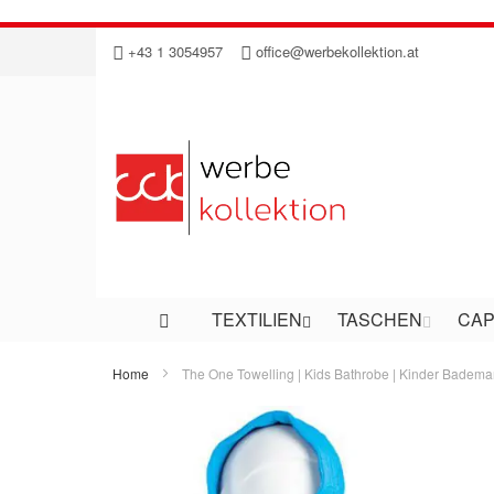
Direkt
+43 1 3054957
office@werbekollektion.at
zum
Inhalt
TEXTILIEN
TASCHEN
CAP
Home
The One Towelling | Kids Bathrobe | Kinder Badema
Zum
Ende
der
Bildergalerie