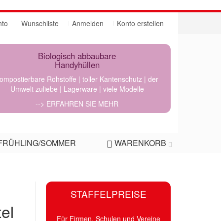
nto
Wunschliste
Anmelden
Konto erstellen
Biologisch abbaubare
Handyhüllen
ompostierbare Rohstoffe | toller Kantenschutz | der
Umwelt zuliebe | Lagerware | viele Modelle
--> ERFAHREN SIE MEHR
FRÜHLING/SOMMER
WARENKORB
STAFFELPREISE
el
Für Firmen, Schulen und Vereine