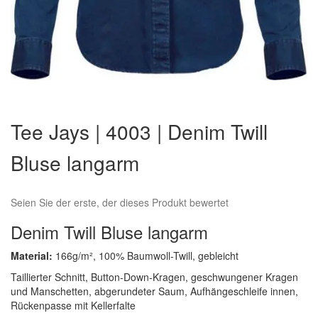
Zum
Anfang
Tee Jays | 4003 | Denim Twill
der
Bildergalerie
Bluse langarm
springen
Seien Sie der erste, der dieses Produkt bewertet
Denim Twill Bluse langarm
Material:
166g/m², 100% Baumwoll-Twill, gebleicht
Taillierter Schnitt, Button-Down-Kragen, geschwungener Kragen
und Manschetten, abgerundeter Saum, Aufhängeschleife innen,
Rückenpasse mit Kellerfalte