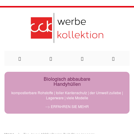
Direkt
Biologisch abbaubare
Handyhüllen
zum
kompostierbare Rohstoffe | toller Kantenschutz | der Umwelt zuliebe |
Lagerware | viele Modelle
Inhalt
--> ERFAHREN SIE MEHR