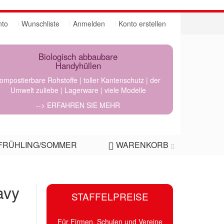
nto
Wunschliste
Anmelden
Konto erstellen
Biologisch abbaubare
Handyhüllen
ompostierbare Rohstoffe | toller Kantenschutz | der
Umwelt zuliebe | Lagerware | viele Modelle
--> ERFAHREN SIE MEHR
FRÜHLING/SOMMER
WARENKORB
avy
STAFFELPREISE
Für Firmen, Schulen und Vereine