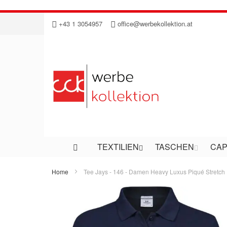
Direkt
+43 1 3054957
office@werbekollektion.at
zum
Inhalt
TEXTILIEN
TASCHEN
CAP
Home
Tee Jays - 146 - Damen Heavy Luxus Piqué Stretch
Zum
Ende
der
Bildergalerie