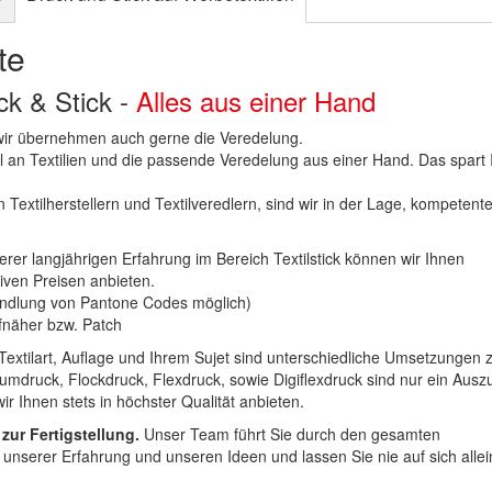
te
uck & Stick -
Alles aus einer Hand
n wir übernehmen auch gerne die Veredelung.
hl an Textilien und die passende Veredelung aus einer Hand. Das spart
 Textilherstellern und Textilveredlern, sind wir in der Lage, kompetent
erer langjährigen Erfahrung im Bereich Textilstick können wir Ihnen
iven Preisen anbieten.
ndlung von Pantone Codes möglich)
Aufnäher bzw. Patch
Textilart, Auflage und Ihrem Sujet sind unterschiedliche Umsetzungen 
umdruck, Flockdruck, Flexdruck, sowie Digiflexdruck sind nur ein Ausz
r Ihnen stets in höchster Qualität anbieten.
 zur Fertigstellung.
Unser Team führt Sie durch den gesamten
t unserer Erfahrung und unseren Ideen und lassen Sie nie auf sich alle