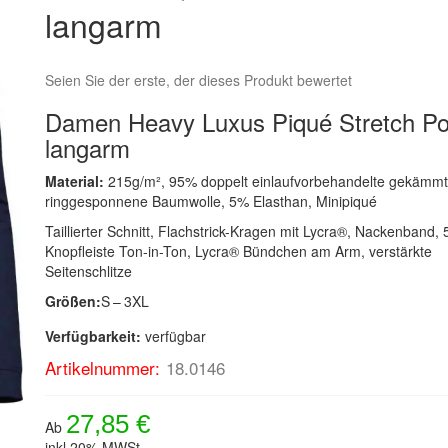
langarm
Seien Sie der erste, der dieses Produkt bewertet
Damen Heavy Luxus Piqué Stretch Po
langarm
Material:
215g/m², 95% doppelt einlaufvorbehandelte gekämm
ringgesponnene Baumwolle, 5% Elasthan, Minipiqué
Taillierter Schnitt, Flachstrick-Kragen mit Lycra®, Nackenband, 
Knopfleiste Ton-in-Ton, Lycra® Bündchen am Arm, verstärkte
Seitenschlitze
Größen:
S – 3XL
Verfügbarkeit:
verfügbar
Artikelnummer:
18.0146
27,85 €
Ab
inkl.20% MWSt