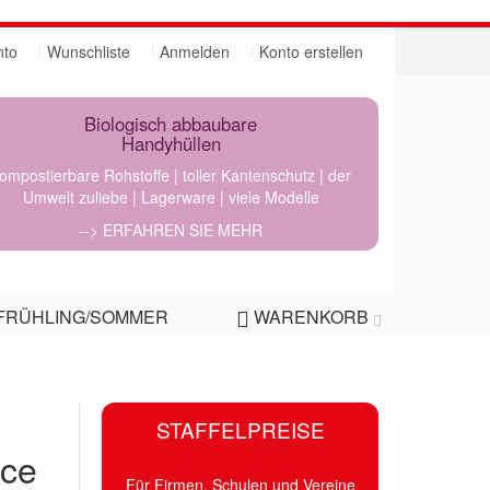
nto
Wunschliste
Anmelden
Konto erstellen
Biologisch abbaubare
Handyhüllen
ompostierbare Rohstoffe | toller Kantenschutz | der
Umwelt zuliebe | Lagerware | viele Modelle
--> ERFAHREN SIE MEHR
FRÜHLING/SOMMER
WARENKORB
STAFFELPREISE
ece
Für Firmen, Schulen und Vereine