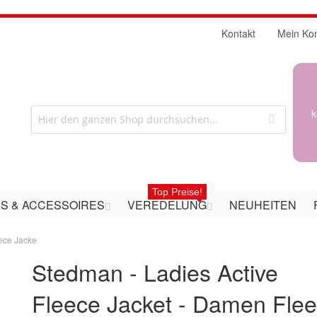
Kontakt
Mein Ko
k
Top Preise!
S & ACCESSOIRES
VEREDELUNG
NEUHEITEN
eece Jacke
Stedman - Ladies Active
Fleece Jacket - Damen Fle