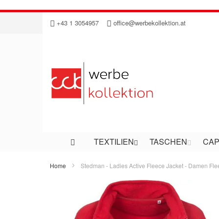
Direkt
+43 1 3054957
office@werbekollektion.at
zum
Inhalt
TEXTILIEN
TASCHEN
CAP
Home
Stedman - Ladies Active Fleece Jacket - Damen Fl
Zum
Ende
der
Bildergalerie