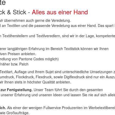
te
uck & Stick -
Alles aus einer Hand
n wir übernehmen auch gerne die Veredelung.
hl an Textilien und die passende Veredelung aus einer Hand. Das spart
 Textilherstellern und Textilveredlern, sind wir in der Lage, kompetent
erer langjährigen Erfahrung im Bereich Textilstick können wir Ihnen
iven Preisen anbieten.
ndlung von Pantone Codes möglich)
Aufnäher bzw. Patch
Textilart, Auflage und Ihrem Sujet sind unterschiedliche Umsetzungen 
umdruck, Flockdruck, Flexdruck, sowie Digiflexdruck sind nur ein Ausz
r Ihnen stets in höchster Qualität anbieten.
 zur Fertigstellung.
Unser Team führt Sie durch den gesamten
t unserer Erfahrung und unseren Ideen und lassen Sie nie auf sich alle
ich.
Als einer der wenigen Fullservice Produzenten im Werbetextilbere
 wie Großaufträge.