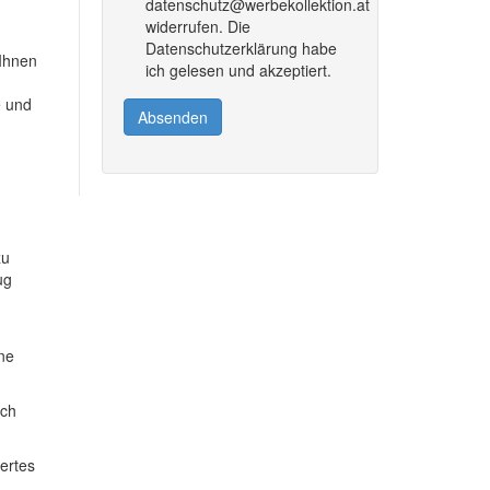
datenschutz@werbekollektion.at
widerrufen. Die
Datenschutzerklärung habe
 Ihnen
ich gelesen und akzeptiert.
e und
Absenden
zu
ug
ine
ich
dertes