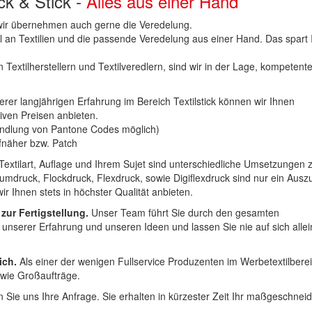
uck & Stick -
Alles aus einer Hand
n wir übernehmen auch gerne die Veredelung.
hl an Textilien und die passende Veredelung aus einer Hand. Das spart
 Textilherstellern und Textilveredlern, sind wir in der Lage, kompetent
erer langjährigen Erfahrung im Bereich Textilstick können wir Ihnen
iven Preisen anbieten.
ndlung von Pantone Codes möglich)
Aufnäher bzw. Patch
Textilart, Auflage und Ihrem Sujet sind unterschiedliche Umsetzungen 
umdruck, Flockdruck, Flexdruck, sowie Digiflexdruck sind nur ein Ausz
r Ihnen stets in höchster Qualität anbieten.
 zur Fertigstellung.
Unser Team führt Sie durch den gesamten
t unserer Erfahrung und unseren Ideen und lassen Sie nie auf sich alle
ich.
Als einer der wenigen Fullservice Produzenten im Werbetextilbere
 wie Großaufträge.
 Sie uns Ihre Anfrage. Sie erhalten in kürzester Zeit Ihr maßgeschnei