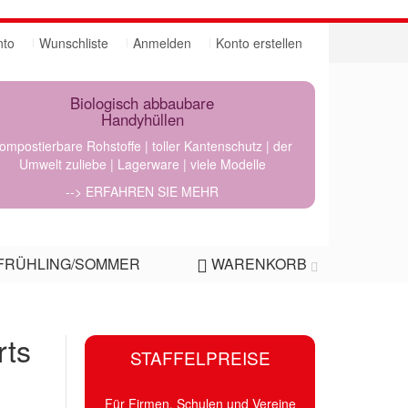
nto
Wunschliste
Anmelden
Konto erstellen
Biologisch abbaubare
Handyhüllen
ompostierbare Rohstoffe | toller Kantenschutz | der
Umwelt zuliebe | Lagerware | viele Modelle
--> ERFAHREN SIE MEHR
FRÜHLING/SOMMER
WARENKORB
rts
STAFFELPREISE
Für Firmen, Schulen und Vereine