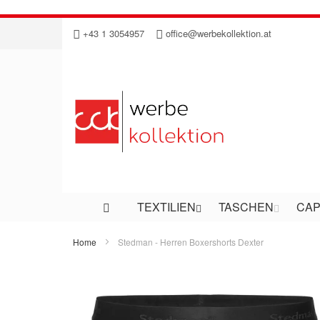
Direkt
+43 1 3054957
office@werbekollektion.at
zum
Inhalt
TEXTILIEN
TASCHEN
CAP
Home
Stedman - Herren Boxershorts Dexter
Zum
Ende
der
Bildergalerie