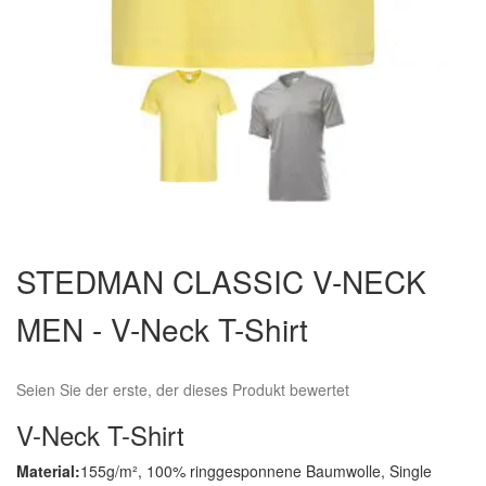
Zum
Anfang
STEDMAN CLASSIC V-NECK
der
Bildergalerie
MEN - V-Neck T-Shirt
springen
Seien Sie der erste, der dieses Produkt bewertet
V-Neck T-Shirt
Material:
155g/m², 100% ringgesponnene Baumwolle, Single