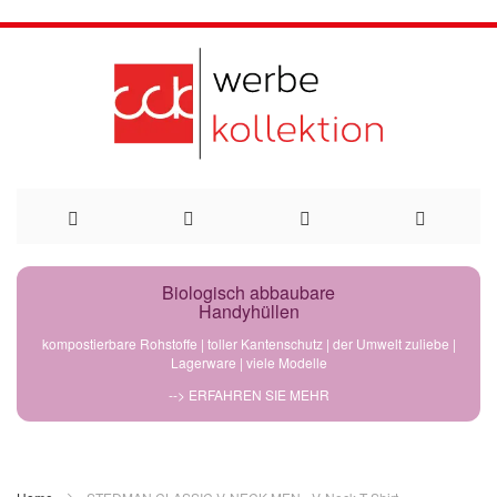
Direkt
Biologisch abbaubare
Handyhüllen
zum
kompostierbare Rohstoffe | toller Kantenschutz | der Umwelt zuliebe |
Lagerware | viele Modelle
Inhalt
--> ERFAHREN SIE MEHR