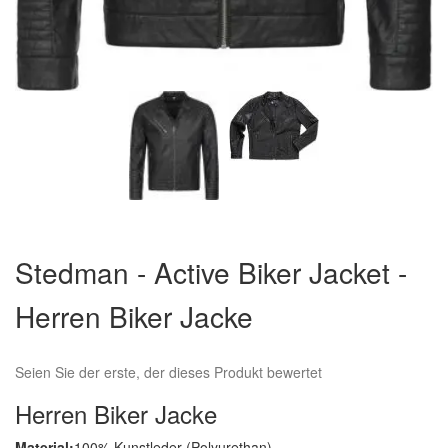
Zum
Anfang
Stedman - Active Biker Jacket -
der
Bildergalerie
Herren Biker Jacke
springen
Seien Sie der erste, der dieses Produkt bewertet
Herren Biker Jacke
Material:
100% Kunstleder (Polyurethan)