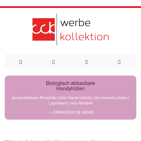
Direkt
Biologisch abbaubare
Handyhüllen
zum
kompostierbare Rohstoffe | toller Kantenschutz | der Umwelt zuliebe |
Lagerware | viele Modelle
Inhalt
--> ERFAHREN SIE MEHR