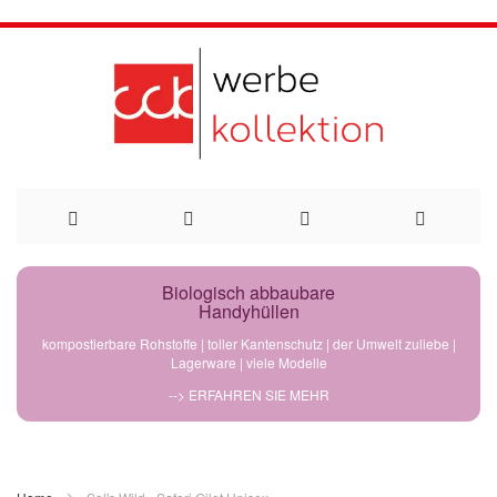
Direkt
Biologisch abbaubare
Handyhüllen
zum
kompostierbare Rohstoffe | toller Kantenschutz | der Umwelt zuliebe |
Lagerware | viele Modelle
Inhalt
--> ERFAHREN SIE MEHR