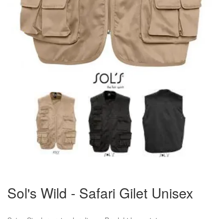
Zum
Anfang
Sol's Wild - Safari Gilet Unisex
der
Bildergalerie
springen